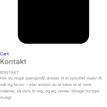
Cart
Kontakt
KONTAKT
Har du nogle spørgsmål, ønsker til et specifikt maleri ift.
mål og farver – eller ønsker du at købe et af mine
malerier, så skriv til mig, og jeg vender tilbage hurtigst
muligt.