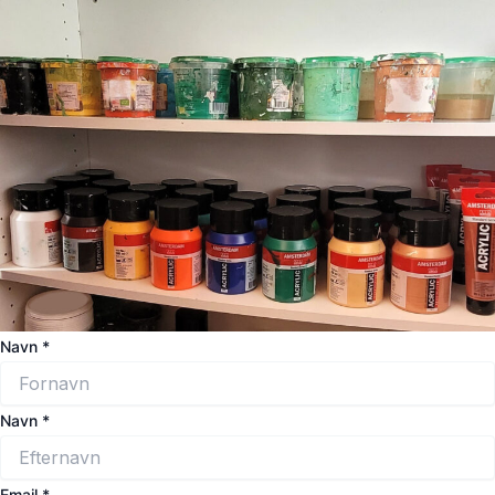
Navn
*
Navn
*
B
Email
*